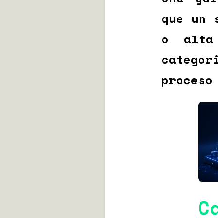
que un 
o alta
catego
proceso
C