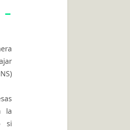
 –
era
ajar
ENS)
sas
 la
 si