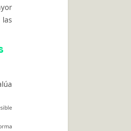
ayor
 las
s
alúa
sible
forma