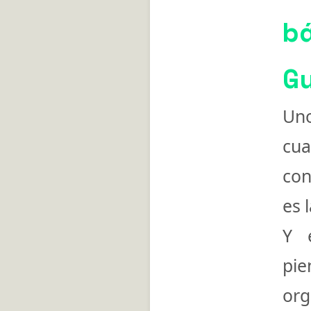
b
G
Un
cua
con
es 
Y 
pi
or