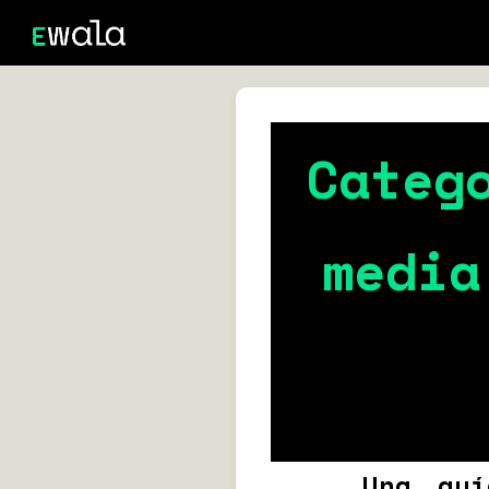
Categ
media
Una guí