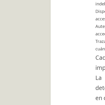
inde
Disp
acce
Aute
acce
Traz
cuán
Cad
imp
La
det
en 