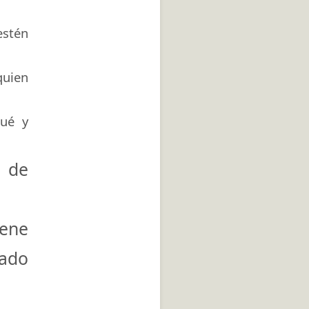
estén
quien
qué y
l de
ene
zado