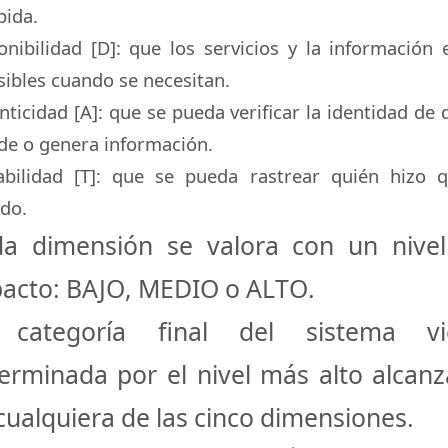
bida.
onibilidad [D]
: que los servicios y la información 
sibles cuando se necesitan.
nticidad [A]
: que se pueda verificar la identidad de 
de o genera información.
abilidad [T]
: que se pueda rastrear quién hizo 
do.
a dimensión se valora con un nive
acto:
BAJO
,
MEDIO
o
ALTO
.
 categoría final del sistema vi
erminada por el nivel más alto alcan
cualquiera de las cinco dimensiones.