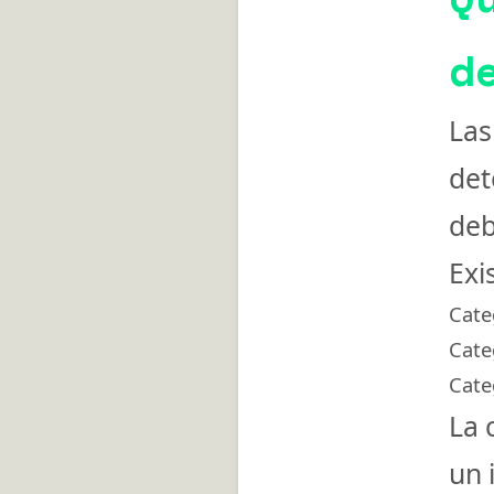
d
Las
det
deb
Exi
Cate
Cate
Cate
La 
un 