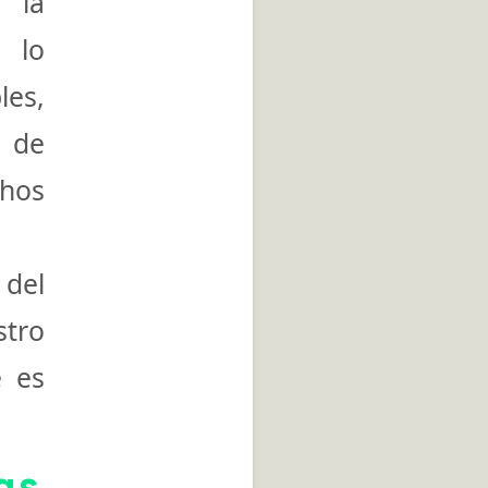
 la
o lo
les,
 de
hos
 del
tro
é es
as