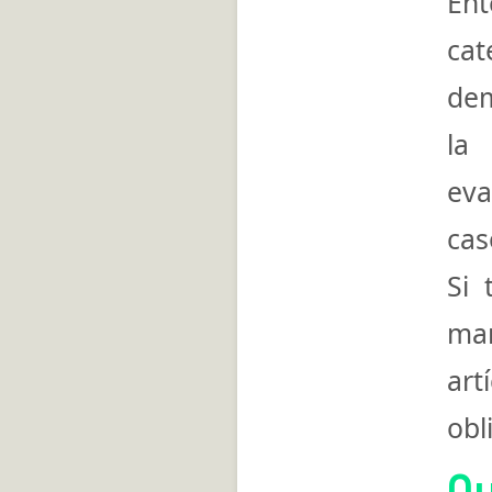
En
cat
dem
la
ev
cas
Si 
ma
art
obl
Q