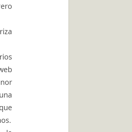
Pero
riza
rios
 web
enor
 una
 que
nos.