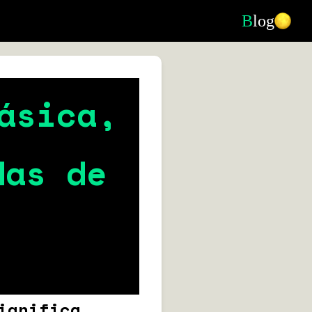
B
log
ásica,
das de
ignifica