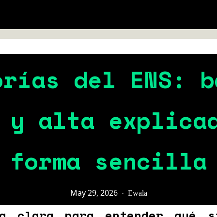
orías del ENS: b
 y alta explica
forma sencilla
May 29, 2026
·
Ewala
a clara para entender qué s