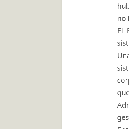
hub
no 
El 
sis
Una
sis
cor
que
Adm
ges