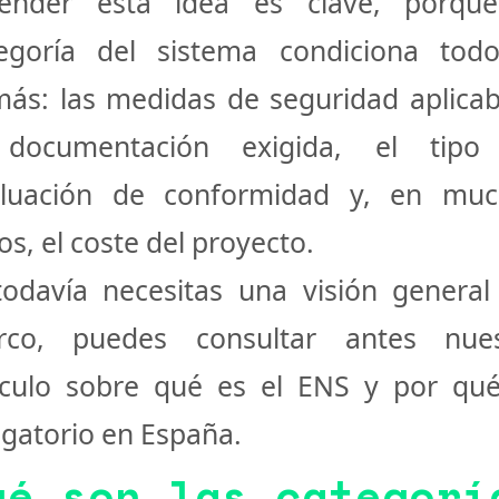
tender esta idea es clave, porque
egoría del sistema condiciona tod
ás: las medidas de seguridad aplicab
 documentación exigida, el tipo
aluación de conformidad y, en muc
os, el coste del proyecto.
todavía necesitas una visión general
rco, puedes consultar antes nues
ículo sobre
qué es el ENS y por qu
igatorio en España
.
ué son las categorí