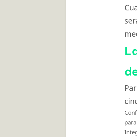
Cua
ser
med
L
d
Par
cin
Conf
para
Inte