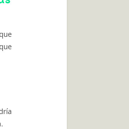
 que
 que
dría
.