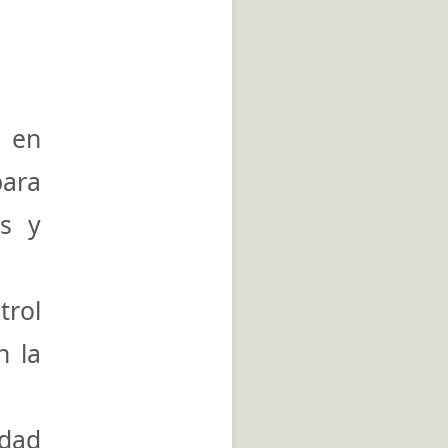
 en
para
os y
trol
n la
idad