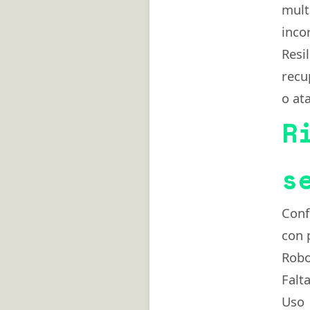
mul
inco
Resi
recu
o at
R
s
Conf
con 
Robo
Falt
Uso 