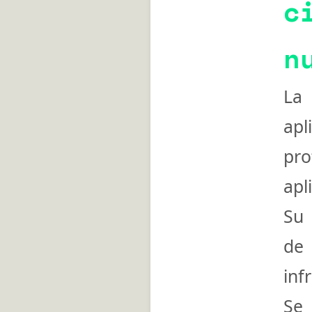
c
n
L
apl
pro
apl
Su 
de 
inf
Se