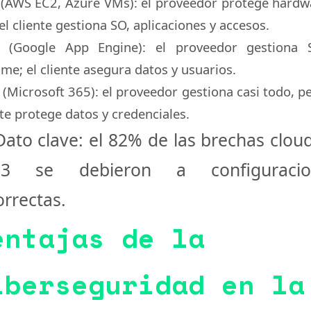
(AWS EC2, Azure VMs): el proveedor protege hardw
 el cliente gestiona SO, aplicaciones y accesos.
(Google App Engine): el proveedor gestiona 
ime; el cliente asegura datos y usuarios.
(Microsoft 365): el proveedor gestiona casi todo, pe
nte protege datos y credenciales.
Dato clave:
el
82% de las brechas clou
23
se debieron a
configuraci
orrectas
.
entajas de la
iberseguridad en la