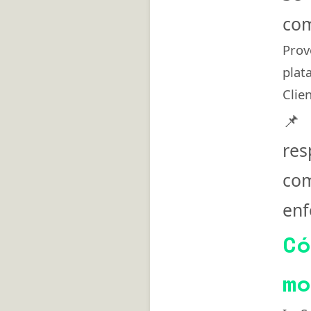
com
Prov
plat
Clien
📌
res
com
enf
Có
mo