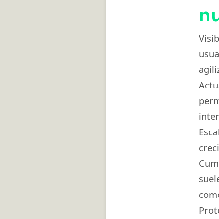
n
Visi
usua
agil
Actu
perm
inte
Esca
crec
Cump
suel
como
Pro