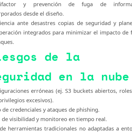
tifactor y prevención de fuga de informa
rporados desde el diseño.
liencia ante desastres
copias de seguridad y plan
peración integrados para minimizar el impacto de f
aques.
iesgos de la
eguridad en la nube
iguraciones erróneas
(ej. S3 buckets abiertos, role
privilegios excesivos).
 de credenciales y ataques de phishing
.
a de visibilidad y monitoreo en tiempo real
.
de herramientas tradicionales no adaptadas a ent