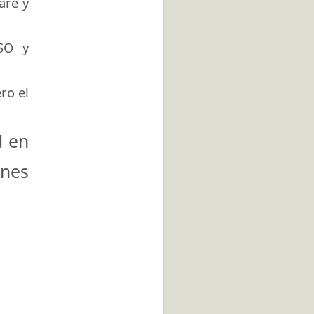
are y
SO y
ro el
d en
ones