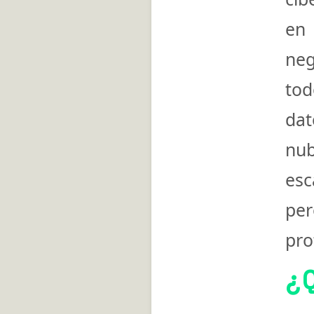
en 
neg
tod
dat
nu
esc
per
pro
¿