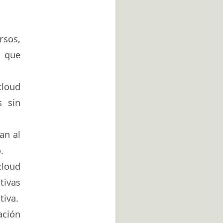
sos,
o que
loud
s sin
an al
.
cloud
tivas
tiva.
ación