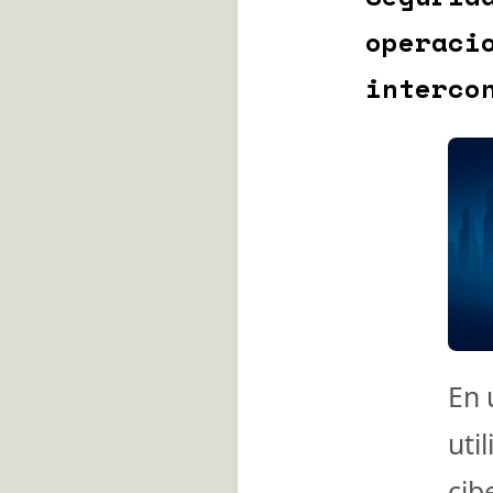
opera
interco
En 
uti
cib