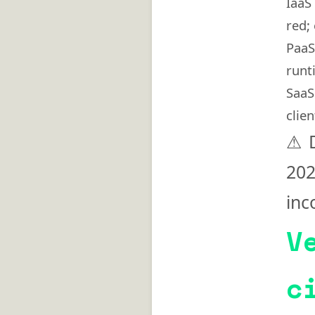
IaaS
red;
PaaS
runt
SaaS
clie
⚠
20
inc
V
c