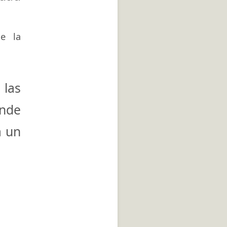
de la
las
ónde
a un