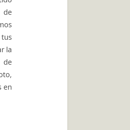
d de
mos
 tus
r la
 de
oto
,
s en