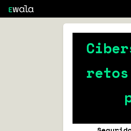
Ciber
retos
Seguri