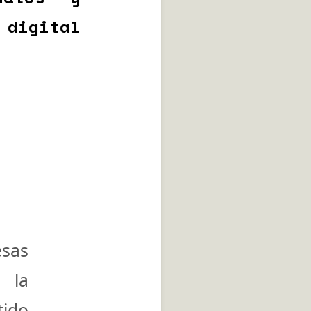
igital
esas
, la
tido