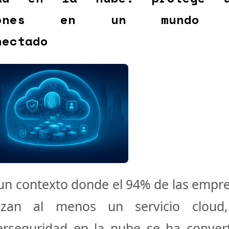
ciones en un mundo d
nectado
un contexto donde
el 94% de las empr
lizan al menos un servicio cloud
erseguridad en la nube
se ha conver