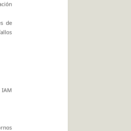
ción
es de
allos
s IAM
ornos