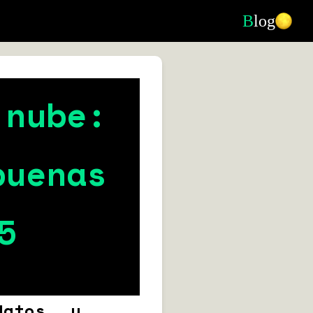
B
log
 nube:
buenas
5
datos y