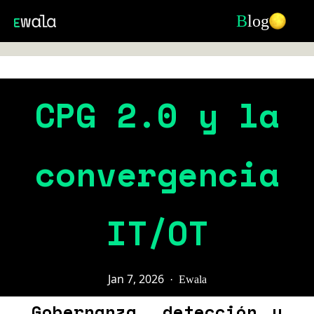
B
log
CPG 2.0 y la
convergencia
IT/OT
Jan 7, 2026
·
Ewala
Gobernanza, detección y