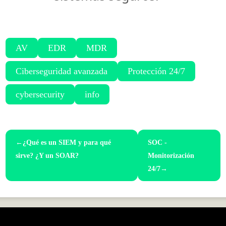
AV
EDR
MDR
Ciberseguridad avanzada
Protección 24/7
cybersecurity
info
←
¿Qué es un SIEM y para qué
SOC -
sirve? ¿Y un SOAR?
Monitorización
24/7
→