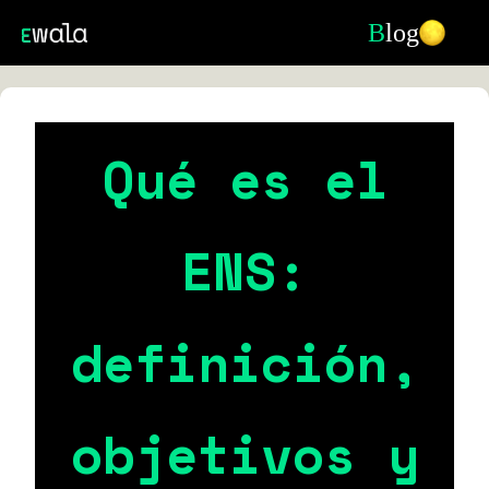
B
log
Qué es el
ENS:
definición,
objetivos y