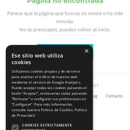
Página no encontrada
Parece que la página que buscas no existe o ha sido
movida.
No te preocupes, puedes volver al inicio.
×
Volver al inicio
Ese sitio web utiliza
cookies
Utilizamos cookies propias y de terceros
para analizar el tráfico de nuestra web
mediante el servicio de Google Analytics.
O EXPLORA NUESTRAS SECCIONES
Puede aceptar todas las cookies pulsando el
botón “Aceptar”, rechazarlas todas pulsando
SOC · MDR 24/7
GRC
Kit Digital
Blog
Contacto
“Rechazar” o configurar sus preferencias en
“Configurar”. Para más información,
consulte nuestra Política de Cookies.
Política
de Privacidad
COOKIES ESTRICTAMENTE